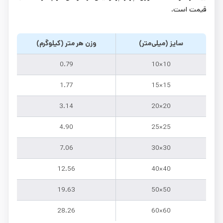
قیمت است.
سایز (میلی‌متر)
وزن هر متر (کیلوگرم)
0.79
10×10
1.77
15×15
3.14
20×20
4.90
25×25
7.06
30×30
12.56
40×40
19.63
50×50
28.26
60×60