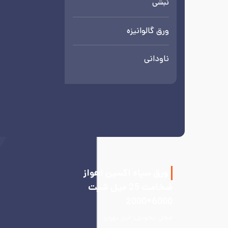
نبشی
ورق گالوانیزه
ناودانی
ورق سیاه اکسین اهواز
ضخامت 25 میل شیت
6000*2000
محل تحویل:
انبار تهران