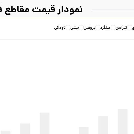
نمودار قیمت مقاطع ف
نورد و تولید قطعات فولادی
نورد گر
تیرآهن
میلگرد
پروفیل
نبشی
ناودانی