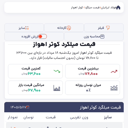
فولاد ایرانیان
قیمت میلگرد
کوثر اهواز
فیلتر
کارخانه
سایز
محاسبه وزن
ارزش افزوده
قیمت میلگرد کوثر اهواز
قیمت میلگرد کوثر اهواز امروز یک‌شنبه ۱۸ مرداد در بازه‌ای بین ۶۳,۶۰۰
فیلتر ها
تا ۷۶,۸۰۰ تومان (بدون احتساب مالیات) قرار دارد.
بیشترین قیمت
کمترین قیمت
۶۳,۶۰۰
۷۶,۸۰۰
تومان
تومان
سایز
میزان نوسان روزانه
میانگین قیمت بازار
۶۷,۹۰۰
۰٪
استاندارد
تومان
کارخانه
قیمت میلگرد کوثر اهواز
۱۴۰۵/۵/۱۷
سایز
وزن تقریبی
قیمت
نوسان
نمودار
حذف تمامی فیلترها