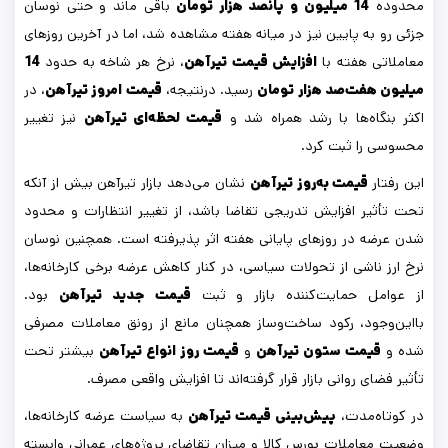
محدوده
14 میلیون و پانصد هزار تومان
باقی ماند و حتی نوسان
جزئی رو به پایین نیز در میانه هفته مشاهده شد، اما در آخرین روزهای
معاملاتی هفته با
افزایش قیمت تیرآهن
، نرخ هر شاخه به حدود
14
میلیون هفت‌صد هزار تومان
رسید. درنتیجه،
قیمت امروز تیرآهن
، در
اکثر بنگاه‌ها با رشد همراه شد و
قیمت لحظه‌ای تیرآهن
نیز تغییر
محسوسی را ثبت کرد.
این رفتار
قیمت به‌روز تیرآهن
نشان می‌دهد بازار تیرآهن بیش از آنکه
تحت تأثیر افزایش تدریجی تقاضا باشد، از تغییر انتظارات و محدود
شدن عرضه در روزهای پایانی هفته اثر پذیرفته است. همچنین نوسان
نرخ ارز ناشی از تحولات سیاسی، در کنار کاهش عرضه برخی کارخانه‌ها،
از عوامل حمایت‌کننده بازار و ثبت
قیمت جدید تیرآهن
بود.
بااین‌وجود، رکود ساخت‌وساز همچنان مانع از رونق معاملات مصرفی
شده و
قیمت ستون تیرآهن
و
قیمت روز انواع تیرآهن
بیشتر تحت
تأثیر فضای روانی بازار قرار گرفته‌اند تا افزایش واقعی مصرف.
در کوتاه‌مدت،
پیش‌بینی قیمت تیرآهن
به سیاست عرضه کارخانه‌ها،
وضعیت معاملات بورس کالا و میزان تقاضای پروژه‌های عمرانی وابسته