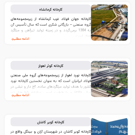
کارخانه
کرمانشاه
کارخانه جهان فولاد غرب کرمانشاه از زیرمجموعه‌های
گروه صنعتی – بازرگانی شکری است که سال تأسیس آن
به 1384 برمی‌گردد و در زمینه تولید تیرآهن و میلگرد
فعال است...
ادامه مطلب
کارخانه
کوثر اهواز
کارخانه نورد اهواز از زیرمجموعه‌های گروه ملی صنعتی
فولاد ایرانیان است که به عنوان نخستین کارخانه نورد
کشور با هدف تولید میلگردهای ساده، آج دار و نبشی در
سال ۱۳۴۶ و با ظرفیت اسمی سالیانه ۶۵ هزار تن
ادامه مطلب
تأسیس شد.
کارخانه
کویر کاشان
کارخانه کویر کاشان در شهرستان آران و بیدگل واقع در