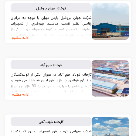
کارخانه
جهان پروفیل
شرکت جهان پروفیل پارس تهران با توجه به مزایای
رقابتی نظیر قیمت مناسب، بهره‌گیری از تجهیزات
پیشرفته، تضمین کیفیت، تنوع محصولات و... یکی از
شرکت‌های پرفروش در زمینه لوله و پروفیل فولادی به
ادامه مطلب
شمار می‌رود.
کارخانه
خرم آباد
کارخانه فولاد خرم آباد به عنوان یکی از تولیدکنندگان
ورق گرم فولادی در بازار آهن ایران شناخته می شود و
در حال حاضر با ظرفیت اسمی تولید 80 هزار تن انواع
ورق گرم ساختمانی و صنعتی مشغول به فعالیت
ادامه مطلب
است...
کارخانه
ذوب آهن
شرکت سهامی ذوب آهن اصفهان اولین تولیدکننده