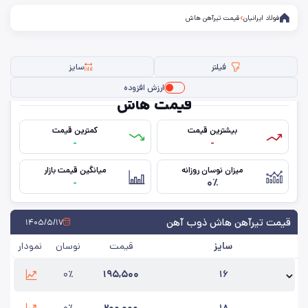
فولاد ایرانیان
قیمت تیرآهن هاش
فیلتر
سایز
ارزش افزوده
قیمت هاش
بیشترین قیمت
کمترین قیمت
فیلتر ها
-
-
میزان نوسان روزانه
میانگین قیمت بازار
سایز
-
۰٪
استاندارد
قیمت تیرآهن هاش ذوب آهن
۱۴۰۵/۵/۱۷
سایز
قیمت
نوسان
نمودار
حذف تمامی فیلترها
۰٪
۱۹۵,۵۰۰
۱۶
نام محصول:
هاش سبک 16 ذوب آهن 12 متری