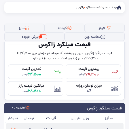
فولاد ایرانیان
قیمت میلگرد
زاگرس
فیلتر
کارخانه
سایز
محاسبه وزن
ارزش افزوده
قیمت میلگرد زاگرس
قیمت میلگرد زاگرس امروز چهار‌شنبه ۱۴ مرداد در بازه‌ای بین ۶۴,۵۰۰ تا
فیلتر ها
۷۷,۳۰۰ تومان (بدون احتساب مالیات) قرار دارد.
بیشترین قیمت
کمترین قیمت
۶۴,۵۰۰
۷۷,۳۰۰
تومان
تومان
سایز
میزان نوسان روزانه
میانگین قیمت بازار
۶۸,۷۰۰
۰٪
استاندارد
تومان
کارخانه
قیمت میلگرد زاگرس
۱۴۰۵/۵/۱۴
سایز
وزن تقریبی
قیمت
نوسان
نمودار
حذف تمامی فیلترها