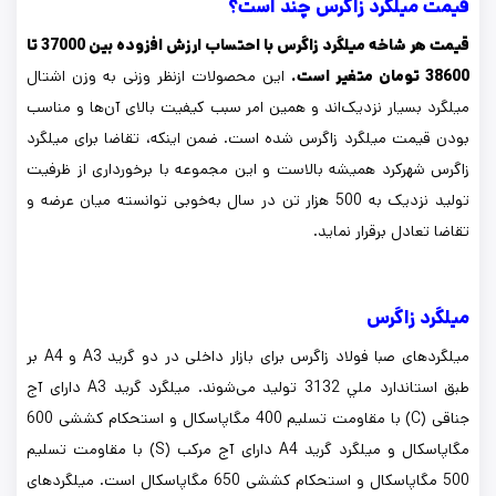
قیمت میلگرد زاگرس چند است؟
قیمت هر شاخه میلگرد زاگرس با احتساب ارزش افزوده بین 37000 تا
38600 تومان متغیر است.
این محصولات ازنظر وزنی به وزن اشتال
میلگرد بسیار نزدیک‌اند و همین امر سبب کیفیت بالای آن‌ها و مناسب
بودن قیمت میلگرد زاگرس شده است. ضمن اینکه، تقاضا برای میلگرد
زاگرس شهرکرد همیشه بالاست و این مجموعه با برخورداری از ظرفیت
تولید نزدیک به 500 هزار تن در سال به‌خوبی توانسته میان عرضه و
تقاضا تعادل برقرار نماید.
میلگرد زاگرس
میلگردهای صبا فولاد زاگرس برای بازار داخلی در دو گرید A3 و A4 بر
طبق استاندارد ملي 3132 تولید می‌شوند. میلگرد گرید A3 دارای آج
جناقی (C) با مقاومت تسلیم 400 مگاپاسکال و استحکام کششی 600
مگاپاسکال و میلگرد گرید A4 دارای آج مرکب (S) با مقاومت تسلیم
500 مگاپاسکال و استحکام کششی 650 مگاپاسکال است. میلگردهای