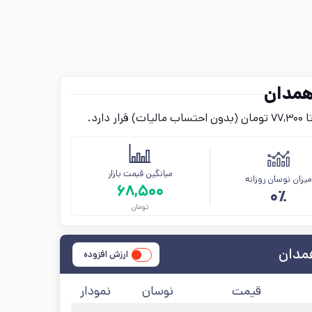
 همدان
میانگین قیمت بازار
یزان نوسان روزانه
۶۸,۵۰۰
۰٪
تومان
همدان
ارزش افزوده
قیمت
نوسان
نمودار