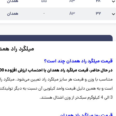
۲۸
A۳
۵۵
همدان
نام محصول:
میلگرد 28 راد همدان آجدار A3
طول شاخه
:
۱۲
کارخانه
:
راد همدان
آخ
۳۲
A۳
-
همدان
نام محصول:
میلگرد 32 راد همدان آجدار A3
طول شاخه
:
۱۲
کارخانه
:
راد همدان
آخر
میلگرد راد همد
قیمت میلگرد راد همدان چند است؟
در حال حاضر، قیمت میلگرد راد همدان با احتساب ارزش افزوده 38200 تا 40200 تومان است.
متناسب با وزن و قیمت هر سایز میلگرد راد تعیین می‌شود. میلگرد را
است و به همین دلیل قیمت واحد کیلویی آن نسبت به دیگر تولیدکنندگا
3 الی 4 کیلوگرم سبک‌تر از وزن اشتال هستند.
قیمت روز میلگرد راد همدان