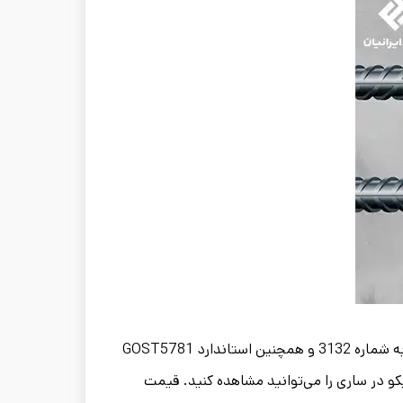
میلگردهای تولیدی در ایران معمولاً براساس استانداردهای ملی ایران به شماره 3132 و همچنین استاندارد GOST5781
کو در ساری را می‌توانید مشاهده کنید. قیمت