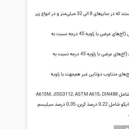
میلگردهای فایکو یکی از باکیفیت‌ترین و مرغوب‌ترین انواع میلگرد هستند که در سایزهای 8 الی 32 میلی‌متر و در انواع زیر
آج جناقی یکنواخت C-400 با مقاومت کششی آن 600 مگاپاسکال (آج‌های عرضی با زاویه 45 درجه نسبت به
آج مرکب یکنواخت S-500 با مقاومت کششی آن 650 مگاپاسکال (آج‌های عرضی با زاویه 45 درجه نسبت به
قاومت کششی آن 600 مگاپاسکال (آج‌های متناوب دوتایی غیر هم‌جهت با زاویه
استانداردهای بین‌المللی مورداستفاده در مجتمع فولاد البرز ایرانیان شامل A615M, JISG3112, ASTM A615، DIN488
و استاندارد ملی شامل INSO3132 است. ترکیبات شیمیایی میلگرد فایکو شامل 0.22 درصد کربن، 0.35 درصد سیلیسم،