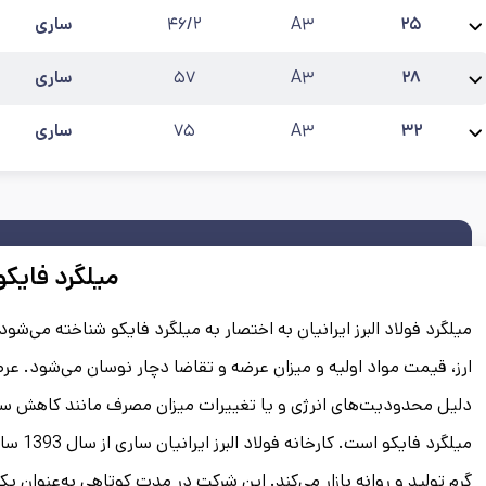
۲۵
A۳
۴۶/۲
ساری
نام محصول:
میلگرد 25 فایکو آجدار A3
طول شاخه
:
۱۲
کارخانه
:
فایکو
آخرین به‌روز
۲۸
A۳
۵۷
ساری
نام محصول:
میلگرد 28 فایکو آجدار A3
طول شاخه
:
۱۲
کارخانه
:
فایکو
آخرین به‌رو
۳۲
A۳
۷۵
ساری
نام محصول:
میلگرد 32 فایکو آجدار A3
طول شاخه
:
۱۲
کارخانه
:
فایکو
آخرین به‌روز
میلگرد فایکو
میلگرد فولاد البرز ایرانیان به اختصار به میلگرد فایکو شناخته می‌ش
ارز، قیمت مواد اولیه و میزان عرضه و تقاضا دچار نوسان می‌شود. عرض
دلیل محدودیت‌های انرژی و یا تغییرات میزان مصرف مانند کاهش سا
میلگرد 
گرم تولید و روانه بازار می‌کند. این شرکت در مدت کوتاهی به‌عنوان یک