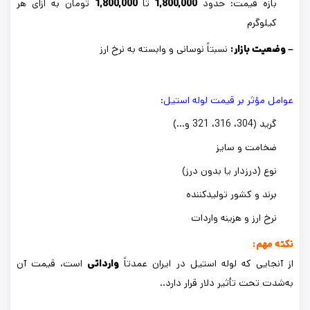
بازه قیمت: حدود
1,800,000
تا
1,800,000
تومان به ازای هر
کیلوگرم
– وضعیت بازار:
نسبتاً نوسانی و وابسته به نرخ ارز
عوامل مؤثر بر قیمت
لوله استیل
:
گرید (304، 316، 321 و…)
ضخامت و سایز
نوع (درزدار یا بدون درز)
برند و کشور تولیدکننده
نرخ ارز و هزینه واردات
نکته مهم:
از آنجایی که لوله استیل در ایران عمدتاً
وارداتی
است، قیمت آن
به‌شدت تحت تأثیر دلار قرار دارد..