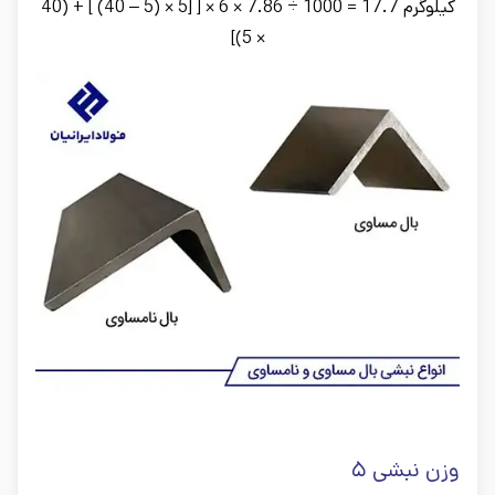
کیلوگرم 17.7 = 1000 ÷ 7.86 × 6 × [ [5 × (5 – 40) ] + (40
× 5)]
وزن نبشی ۵