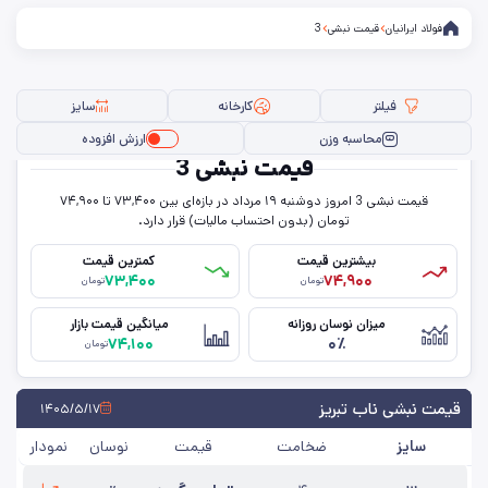
فولاد ایرانیان
قیمت نبشی
3
فیلتر
کارخانه
سایز
محاسبه وزن
ارزش افزوده
قیمت نبشی 3
قیمت نبشی 3 امروز دو‌شنبه ۱۹ مرداد در بازه‌ای بین ۷۳,۴۰۰ تا ۷۴,۹۰۰
فیلتر ها
تومان (بدون احتساب مالیات) قرار دارد.
بیشترین قیمت
کمترین قیمت
۷۳,۴۰۰
۷۴,۹۰۰
تومان
تومان
سایز
میزان نوسان روزانه
میانگین قیمت بازار
۷۴,۱۰۰
۰٪
ضخامت
تومان
کارخانه
قیمت نبشی ناب تبریز
۱۴۰۵/۵/۱۷
سایز
ضخامت
قیمت
نوسان
نمودار
حذف تمامی فیلترها