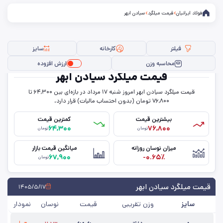
فولاد ایرانیان
قیمت میلگرد
سیادن ابهر
فیلتر
کارخانه
سایز
محاسبه وزن
ارزش افزوده
قیمت میلگرد سیادن ابهر
قیمت میلگرد سیادن ابهر امروز شنبه ۱۷ مرداد در بازه‌ای بین ۶۴,۳۰۰ تا
فیلتر ها
۷۶,۸۰۰ تومان (بدون احتساب مالیات) قرار دارد.
بیشترین قیمت
کمترین قیمت
۶۴,۳۰۰
۷۶,۸۰۰
تومان
تومان
سایز
میزان نوسان روزانه
میانگین قیمت بازار
۶۷,۹۰۰
-۰.۶۵٪
استاندارد
تومان
کارخانه
قیمت میلگرد سیادن ابهر
۱۴۰۵/۵/۱۷
سایز
وزن تقریبی
قیمت
نوسان
نمودار
حذف تمامی فیلترها