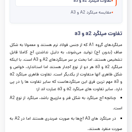
تفاوت میلگرد a2 و a3
مقایسه میلگرد A2 و A3
تفاوت میلگرد a2 و a3
میلگردهای گروه A1 كه از جنس فولاد نرم هستند و معمولا به شكل
صاف (بدون آج) تولید می‌شوند، به دلیل نداشتن آج كاملا قابل
تشخیص هستند. اما بحث بر سر میلگردهای A2 و A3 است. با اینکه
میلگرد a2 و a3 هر دو از نوع آجدار هستند اما استاندارد، خواص و
شکل ظاهری آنها متفاوت از یکدیگر است. تفاوت ظاهری میلگرد a2
و a3 مهم ترین فرق این میلگردهاست که سایر تفاوت ها را در پی
دارد. سایر تفاوت های میلگرد a2 و a3 عبارت اند از:
چنانچه آج میلگرد به شكل فنر و مارپیچ باشد، میلگرد از نوع A2
است.
در میلگرد های A3 آج‌ها به صورت ضربدری هستند اما در A2 به
صورت منفرد هستند.