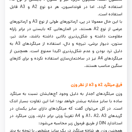
استفاده گردد. اما در فونداسیون، هر دو نوع A2 و A3 قابل
استفاده است.
با این حال معمولا در پی، آرماتورهای طولی از نوع A3 و آرماتورهای
عرضی از نوع A2 هستند. در المان‌هایی که بایستی در برابر زلزله
مقاومت داشته و شکل‌پذیری بالایی داشته باشند، مانند تیر،
ستون، دیوار برشی، تیرچه و دال، استفاده از میلگردهای A3 به
دلیل ترد بودن و عدم شکل‌پذیری اکیدا ممنوع است. همچنین از
میلگردهای A4 نیز در ساختمان‌سازی استفاده نکرده و برای کارهای
سنگین مناسب هستند.
فرق میلگرد a2 و a3 از نظر وزن
وزن میلگردهای آجدار به دلیل وجود آج‌هایشان نسبت به میلگرد
ساده با سایز مشابه بیشتر خواهد بود؛ اما این تفاوت بسیار اندک
است. در کل می‌توان گفت که میلگردهای دارای سایز یکسان در
گریدهای A1، A2، A3 و A4 تقریباً وزنی برابر دارند. وزن میلگرد در
استاندارد DIN از طریق فرمول زیر محاسبه می‌شود:
همچنین وزن هر شاخه میلگرد در یک سایز مشخص با توجه به برند