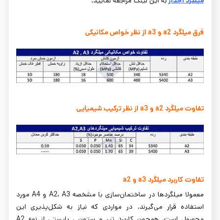
میلگرد آجدار
به این لینک مراجعه نمایید.
فرق میلگرد a2 و a3 از نظر خواص مکانیکی
تفاوت میلگرد a2 و a3 از نظر ترکیب شیمیایی
تفاوت کاربرد میلگرد a3 و a2
معمولا میلگردها در ساختمان‌سازی با مشخصه A2، A3 و A4 مورد
استفاده قرار می‌گیرند. در مواردی که نیاز به شکل‌پذیری این
محصول است، همچون کاربرد تیر و ستون ، بایستی از نوع A2