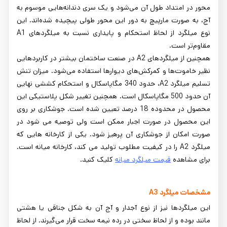
محور در امتداد طول آن می‌شود و یک سری دندانه‌هایی موسوم به
آج، به صورت مارپیچ به دور این محور طولی پیچیده شده‌اند. این
نوع میلگرد از لحاظ استحکام و پایداری نسبت به میلگردهای A1
مقاوم‌تر است.
همچنین از میلگردهای A2 در صنعت ساختمان بیشتر در کاربردهایی
نظیر خاموت‌ها و کمرکش‌های دیوارها استفاده می‌شود. میزان تنش
تسلیم میلگرد A2، حدود 340 مگاپاسکال و استحکام کششی نهایی
آن حدود 500 مگاپاسکال است. همچنین تغییر شکل پلاستیکی این
محصول در محدوده 18 درصد تعیین شده است. جوشکاری بر روی
این محصول در صورت اجبار ممکن است ولی توصیه می شود در
صورت امکان از جوشکاری آن پرهیز شود. یکی از کارخانه هایی که
میلگرد A2 را در کیفیت مطلوب تولید می کند، کارخانه میانه است.
برای مشاهده
قیمت میلگرد میانه
کلیک کنید.
مشخصات میلگرد A3
این میلگردها نیز از نوع آجدار و آج آن به شکل جناقی یا هشتی
مانند بوده و از لحاظ سختی در رده نیمه سخت قرار می‌گیرند. از لحاظ