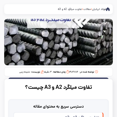
فولاد ایرانیان
مقالات
تفاوت میلگرد a2 و a3
نوشته شده در:
۱۴۰۴/۱۱/۶
زمان مطالعه:‌
۴
دقیقه
نویسنده:
ملیحه زینی
تفاوت میلگرد A2 و A3 چیست؟
دسترسی سریع به محتوای مقاله