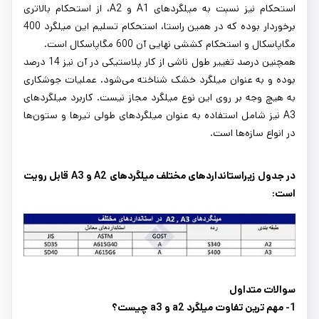
استحکام نیز نسبت به میلگردهای A1 و A2، از استحکام بالاتری
برخوردار بوده که در همین راستا، استحکام تسلیم این میلگرد 400
مگاپاسکال و استحکام کششی نهایی آن 600 مگاپاسکال است.
همچنین درصد تغییر طول ناشی از کار پلاستیکی در آن نیز 14 درصد
بوده و به عنوان میلگرد خشک شناخته می‌شود. عملیات جوشکاری
به هیچ وجه بر روی این نوع میلگرد مجاز نیست. کاربرد میلگردهای
A3 نیز شامل استفاده به عنوان میلگردهای طولی تیرها و ستون‌ها
در انواع سازه‌ها است.
در جدول زیراستانداردهای مختلف میلگردهای A2 و A3 قابل رویت
است:
سوالات متداول
1- مهم ترین تفاوت میلگرد a2 و a3 چیست؟