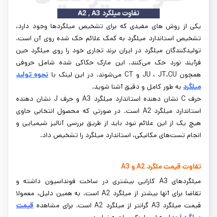
یکی از روش های مفیدی که برای تشخیص میلگردها وجود دارد،
تشخیص استاندارد میلگرد به کمک علائم حک شده روی آن است.
تولیدکنندگان میلگرد در ایران برند تجاری خود را روی میلگرد حین
فرآیند نورد حک می‌کنند. این مارک حکاکی شده شامل حروفی
همچون JU ، JT،CU و CT می‌شوند. در این لینک با
نحوه تولید
میلگرد
به طور کامل و دقیق آشنا شوید.
حرف C نشان دهنده استاندارد میلگرد A3 و حرف J نشان دهنده
استاندارد میلگرد A2 است. در صورتی که محصول انتخابی حاوی
هیچ یک از این علائم نبود باید از طریق بررسی آنالیز شیمیایی و
انجام تست‌های مکانیکی، استاندارد میلگرد را تشخیص داد.
تفاوت قیمت ملگرد A2 و A3
میلگردهای A3 کارایی بیشتری در ساخت فونداسیون داشته و
تقاضا برای آنها بیشتر از میلگرد A2 است. به همین دلیل، معمولا
قیمت میلگرد A3 گرانتر از میلگرد A2 است. برای مشاهده
قیمت