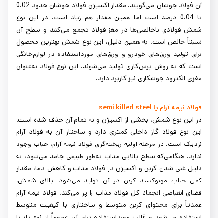
آن فولاد جوشان می‌گویند. مقدار اکسیژن فولاد جوشان حدود 0.02
تا 0.04 درصد است اما همین مقدار هم زیاد است. در این نوع
شمش فولادی ناخالصی‌ها در مغز فولاد تجمع می‌کنند و سطح آن
نسبتاً خالص است. به همین دلیل، این نوع شمش بهترین محصول
برای تولید ورق‌های خودرو و ورق‌های مورداستفاده در لوازم‌خانگی
است که به روش پرس‌کاری تولید می‌شوند. این نوع فولاد به‌عنوان
مغزی الکترود جوشکاری نیز کاربرد دارد.
فولاد نیمه آرام یا semi killed steel
در این نوع شمش، بخشی از اکسیژن و نه تمام آن حذف شده است.
این نوع فولاد گاز داخلی کمتری دارد و ساختار آن به فولاد آرام
نزدیک است. در مرحله اولیه ریخته‌گری فولاد نیمه آرام، حباب وجود
ندارد. هنگامی‌که سطح بالایی مذاب به‌طور طبیعی جامد می‌شود، به
دلیل غنی شدن کربن و اکسیژن در فولاد مذاب و کاهش دما، مقدار
کمی حباب مونوکسید کربن در آن تولید می‌شود. بالای شمش،
فضای انقباضی انجماد کل فولاد مذاب را پر می‌کند. فولاد نیمه آرام
عمدتاً برای محتوای کربن متوسط و ساختاری با کیفیت متوسط
استفاده می‌شود و قالب مورداستفاده برای آن عموماً از نوع باز با