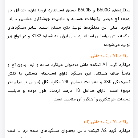
میلگردهای B500C و B500B برطبق استاندارد اروپا دارای حداقل دو
ردیف آج عرضی یکنواخت هستند و قابلیت جوشکاری مناسبی دارند.
کاربرد اصلی این میلگردها تولید بتن مسلح است. سایر میلگردهای
تیکمه داش براساس استاندارد ملی ایران به شماره 3132 و در انواع زیر
تولید می‌شوند:
میلگرد A1 تیکمه داش
میلگرد گرید A1 تیکمه داش به‌عنوان میلگرد ساده و نرم، بدون آج و
کاملاً صاف هستند. این میلگرد دارای استحکام کششی یا تنش
گسیختگی 380 و مقاومت تسلیم 240 مگاپاسکال (نیوتن بر میلی‌متر
مربع) است. دارای حداقل 18 درصد ازدیاد طول بوده و قابلیت
عملیات جوشکاری و آهنگری آن مناسب است.
میلگرد A2 تیکمه داش (J)
میلگرد گرید A2 تیکمه داش به‌عنوان میلگردهای نیمه نرم یا نیمه