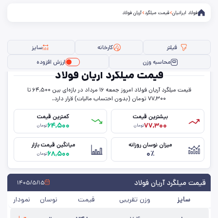
فولاد ایرانیان
قیمت میلگرد
آریان فولاد
فیلتر
کارخانه
سایز
محاسبه وزن
ارزش افزوده
قیمت میلگرد آریان فولاد
قیمت میلگرد آریان فولاد امروز جمعه ۱۶ مرداد در بازه‌ای بین ۶۴,۵۰۰ تا
فیلتر ها
۷۷,۳۰۰ تومان (بدون احتساب مالیات) قرار دارد.
بیشترین قیمت
کمترین قیمت
۶۴,۵۰۰
۷۷,۳۰۰
تومان
تومان
سایز
میزان نوسان روزانه
میانگین قیمت بازار
۶۸,۵۰۰
۰٪
استاندارد
تومان
کارخانه
قیمت میلگرد آریان فولاد
۱۴۰۵/۵/۱۵
سایز
وزن تقریبی
قیمت
نوسان
نمودار
حذف تمامی فیلترها