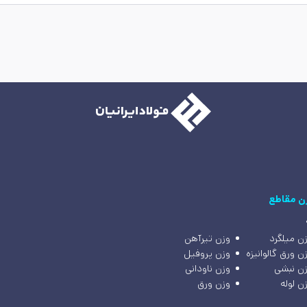
ن مقاطع
ن میلگرد
وزن تیرآهن
ن ورق گالوانیزه
وزن پروفیل
ن نبشی
وزن ناودانی
ن لوله
وزن ورق