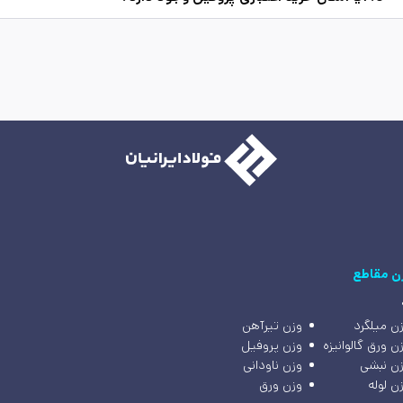
ن مقاطع
ن میلگرد
وزن تیرآهن
ن ورق گالوانیزه
وزن پروفیل
ن نبشی
وزن ناودانی
ن لوله
وزن ورق