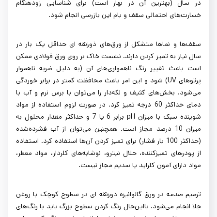
در سال (بهترین آن در بهار است) برای شناسایی زودهنگام
خسارت‌های احتمالی سقف و بام این بازرسی انجام شود.
سقف‌ها و نماها متشکل از ورق‌های ذوزنقه ای حداقل یک ‌بار در
سال نیاز به تمیز کردن دارند. نشست خاک بر روی ورق فولادی ممکن
است باعث تغییر رنگ ناهمواری‌های آن (به دلیل ضربه ناهموار
پرتوهای UV) شود و این امر باعث محافظت کمتر در برابر خوردگی
می‌شود. بخش‌های کثیف و لکه‌دار را می‌توان با برس نرم و آب با
دمای حداکثر 60 درجه تمیز کرد. در صورت لزوم استفاده از مواد
شوینده سبک با میزان pH برابر 6 یا 7 و حداکثر مقدار محلول به
میزان 10 درصد مجاز است. همچنین می‌توان از آب فشرده‌شده
(حداکثر 100 بار فشار) برای تمیز کردن آن‌ها استفاده کرد. استفاده
از پودرهای تمیزکننده، حلال نیترو، نوشابه‌های کلردار، مواد معطر،
مواد دارای آمون کلراید یا سدیم مجاز نیست.
ترمیم صدمه در ورق گالوانیزه ذوزنقه ای در سطوح کوچک با روغن
جلا انجام می‌شود. بااین‌حال رنگ کردن سطوح بزرگ باید با رنگ‌های