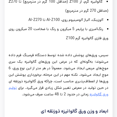
گالوانیزه گرم، از Ζ100 (حداقل 100 گرم در مترمربع) تا Ζ270
(حداقل 270 گرم در مترمربع)
آلوزینک، آلیاژ آلومینیوم روی، Al-Z100 تا Al-Z270
رنگ‌آمیزی با پرایمر 5 میکرون و رنگ با ضخامت 20 میکرون روی
ورق فلزی گالوانیزه گرم Z100
سپس، ورق‌های پوشش داده شده توسط دستگاه فرمینگ فرم داده
می‌شوند؛ به‌گونه‌ای که در عرض این ورق‌های گالوانیزه یک سری
موج‌های مربعی ایجاد می‌شود. معمولاً در هر متر از این نوع ورق، 6
موج ایجاد می‌شود. نکته مهم در این مرحله، برخورداری پوشش این
ورق‌ها از انعطاف‌پذیری مناسب است، چراکه ورق گالوانیزه ذوزنقه ای
در حین تولید در معرض تغییر شکل زیادی قرار می‌گیرد. برای
تولید
ورق گالوانیزه
زمانی در حدود 2 تا 48 ساعت صرف می‌شود.
ابعاد و وزن ورق‌ گالوانیزه ذوزنقه ای