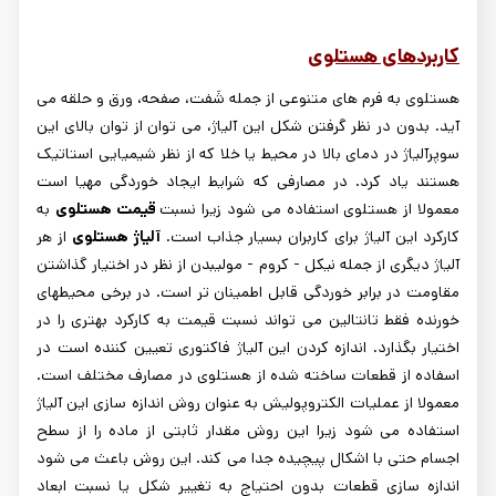
کاربردهای هستلوی
هستلوی به فرم های متنوعی از جمله شَفت، صفحه، ورق و حلقه می
آید. بدون در نظر گرفتن شکل این آلیاژ، می توان از توان بالای این
سوپرآلیاژ در دمای بالا در محیط یا خلا که از نظر شیمیایی استاتیک
هستند یاد کرد. در مصارفی که شرایط ایجاد خوردگی مهیا است
معمولا از هستلوی استفاده می شود زیرا نسبت
قیمت هستلوی
به
کارکرد این آلیاژ برای کاربران بسیار جذاب است.
آلیاژ هستلوی
از هر
آلیاژ دیگری از جمله نیکل - کروم - مولیبدن از نظر در اختیار گذاشتن
مقاومت در برابر خوردگی قابل اطمینان تر است. در برخی محیطهای
خورنده فقط تانتالین می تواند نسبت قیمت به کارکرد بهتری را در
اختیار بگذارد. اندازه کردن این آلیاژ فاکتوری تعیین کننده است در
اسفاده از قطعات ساخته شده از هستلوی در مصارف مختلف است.
معمولا از عملیات الکتروپولیش به عنوان روش اندازه سازی این آلیاژ
استفاده می شود زیرا این روش مقدار ثابتی از ماده را از سطح
اجسام حتی با اشکال پیچیده جدا می کند. این روش باعث می شود
اندازه سازی قطعات بدون احتیاج به تغییر شکل یا نسبت ابعاد