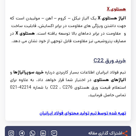
هستلوی
X
آلیاژ هستلوی
X
یک آلیاز نیکل – کروم – آهن – مولیبدن است که
جهت داشتن ویژگی های مقاومت در برابر اکسایش، قابلیت ساخت
و مقاومت در برابر دماهای بالا توسعه یافته است.
هستلوی
X
در
مصارف پتروشیمی نیز مقاومت قابل توجهی از خود نشان می دهد.
خرید ورق C22
تیم فولاد ایرانیان اطلاعات بسیار کاربردی درباره
خرید سوپرآلیاژها
و
آلیاژهای هستلوی
در اختیار شما قرار خواهد داد. به علاوه برای
استعلام قیمت ورق هستلوی C22 ، C276 با شماره 42214-021
تماس حاصل فرمایید.
تهیه شده توسط تیم تولید محتوای فولاد ایرانیان
اشتراک گذاری مقاله