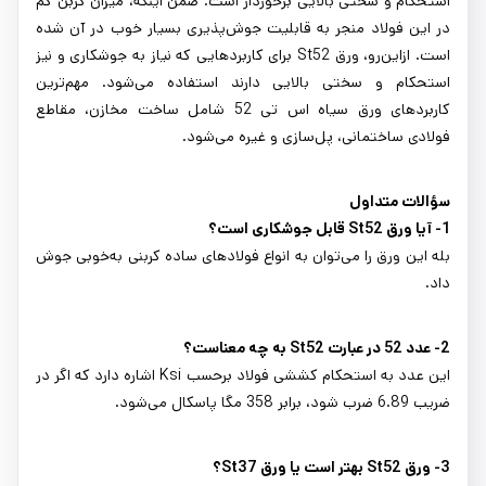
استحکام و سختی بالایی برخوردار است. ضمن اینکه، میزان کربن کم
در این فولاد منجر به قابلیت جوش‌پذیری بسیار خوب در آن شده
است. ازاین‌رو، ورق St52 برای کاربردهایی که نیاز به جوشکاری و نیز
استحکام و سختی بالایی دارند استفاده می‌شود. مهم‌ترین
کاربردهای ورق سیاه اس تی 52 شامل ساخت مخازن، مقاطع
فولادی ساختمانی، پل‌سازی و غیره می‌شود.
سؤالات متداول
1- آیا ورق St52 قابل جوشکاری است؟
بله این ورق را می‌توان به انواع فولادهای ساده کربنی به‌خوبی جوش
داد.
2- عدد 52 در عبارت St52 به چه معناست؟
این عدد به استحکام کششی فولاد برحسب Ksi اشاره دارد که اگر در
ضریب 6.89 ضرب شود، برابر 358 مگا پاسکال می‌شود.
3- ورق St52 بهتر است یا ورق St37؟