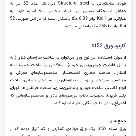
فولاد ساختمانی یا Structural steel می‌دانند. عدد 52 نیز به
حداقل استحکام تسلیم این فولاد برحسب Ksi اشاره دارد. به
عبارتی، هر 1 Ksi برابر 6.89 مگا پاسکال است که در این صورت، 52
Ksi برابر با 358 مگا پاسکال می‌شود.
کاربرد ورق st52
از موارد استفاده این نوع ورق می‌توان به ساخت سازه‌های فلزی ( به
دلیل قابلیت جوش‌پذیری خوب)، لوله‌کشی یا ساخت خطوط لوله
انتقال، ساخت مخازن تحت‌فشار، ساخت‌وسازهای عمرانی و
مهندسی، سازه‌های زیرزمینی، سازه‌های پل، سازه‌های دریایی، ساخت
انواع کانتینر، ساخت خودرو و ماشین‌سازی، ساخت جرثقیل‌ها، اجزای
پلت فرم‌ها، تجهیزات بالابر، توربین‌های بادی و ساخت‌وسازهایی که
احتیاج زیادی به جوشکاری دارند اشاره کرد.
جمع‌بندی
ورق سیاه St52 یک ورق فولادی کم‌کربن و کم آلیاژ بوده که از