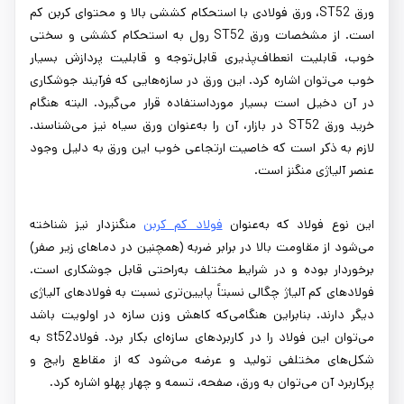
ورق ST52، ورق فولادی با استحکام کششی بالا و محتوای کربن کم
است. از مشخصات ورق ST52 رول به استحکام کششی و سختی
خوب، قابلیت انعطاف‌پذیری قابل‌توجه و قابلیت پردازش بسیار
خوب می‌توان اشاره کرد. این ورق در سازه‌هایی که فرآیند جوشکاری
در آن دخیل است بسیار مورداستفاده قرار می‌گیرد. البته هنگام
خرید ورق ST52 در بازار، آن را به‌عنوان ورق سیاه نیز می‌شناسند.
لازم به ذکر است که خاصیت ارتجاعی خوب این ورق به دلیل وجود
عنصر آلیاژی منگنز است.
این نوع فولاد که به‌عنوان
فولاد کم‌ کربن
منگنزدار نیز شناخته
می‌شود از مقاومت بالا در برابر ضربه (همچنین در دماهای زیر صفر)
برخوردار بوده و در شرایط مختلف به‌راحتی قابل جوشکاری است.
فولادهای کم آلیاژ چگالی نسبتاً پایین‌تری نسبت به فولادهای آلیاژی
دیگر دارند. بنابراین هنگامی‌که کاهش وزن سازه در اولویت باشد
می‌توان این فولاد را در کاربردهای سازه‌ای بکار برد. فولادst52 به
شکل‌های مختلفی تولید و عرضه می‌شود که از مقاطع رایج و
پرکاربرد آن می‌توان به ورق، صفحه، تسمه و چهار پهلو اشاره کرد.