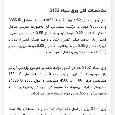
مشخصات فنی ورق سیاه St52
رایج‌ترین نوع ورقst52 رول، گرید st52-3 است که معادل S355JR
و S355J2 بوده و ترکیب شیمیایی آن به‌صورت تقریبی شامل
داشتن کمتر از 0.22 درصد کربن، کمتر از 0.55 در صد سیلیسیم،
کمتر از 1.6 درصد منگنز، کمتر از 0.025 درصد فسفر، کمتر از 0.025
گوگرد، کمتر از 0.05 درصد وانادیم، کمتر از 0.03 درصد نیوبیم، کمتر
از 0.03 درصد تیتانیوم و مابقی آهن است.
ورق سیاه ST52 هم در کشور تولید شده و هم نوع وارداتی آن در
بازار موجود است. این ورق‌ها معمولاً در ضخامت‌های 8 تا150
میلی‌متر، عرض 1100 تا 4500 میلی‌متر و طول 2500 تا 24000
میلی‌متر تولید می‌شوند که عموماً در ایران در بخش‌های صنایع
مخزن سازی و ساختمانی مورداستفاده قرار می‌گیرند.
ورق ST52 رول در اصل یک
فولاد کم آلیاژ
و با استحکام بالا است