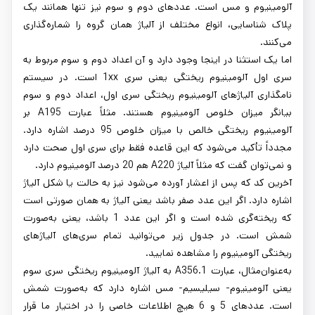
آلومینیوم و مس است. عددهای دوم و سوم نیز تنها همانند یک
پلاک شناسایی، انواع مختلف از آلیاژ همان گروه را شماره‌گذاری
می‌کنند.
اما یک استثنا در اینجا وجود دارد و آن اعداد دوم و سوم مربوط به
سری اول آلومینیوم ریختگی یعنی سری 1xx است. در سیستم
نامگذاری آلیاژهای آلومینیوم ریختگی سری اول، اعداد دوم و سوم
بیانگر میزان خلوص آلومینیوم هستند. مثلاً عبارت A195 بر
آلومینیوم ریختگی خالص با میزان خلوص 95 درصد اشاره دارد.
مجدداً تأکید می‌شود که این قاعده فقط برای سری اول صحت دارد
و نمی‌توان گفت که مثلاً آلیاژ A220 هم 20 درصد آلومینیوم دارد.
آخرین کد که پس از اعشار آورده می‌شود نیز به حالت یا شکل آلیاژ
اشاره دارد. اگر این عدد صفر باشد یعنی آلیاژ به همان صورتی است
که ریخته‌گری شده است و اگر این عدد 1 باشد، یعنی به‌صورت
شمش است. در جدول زیر می‌توانید تمام سری‌های آلیاژهای
ریختگی آلومینیوم را مشاهده نمایید.
به‌عنوان‌مثال، عبارت A356.1 به آلیاژ آلومینیوم ریختگی سری سوم
یعنی آلومینیوم- سیلیسیم- مس اشاره دارد که به‌صورت شمش
است. عددهای 5 و 6 هیچ اطلاعات خاصی را در اختیار ما قرار