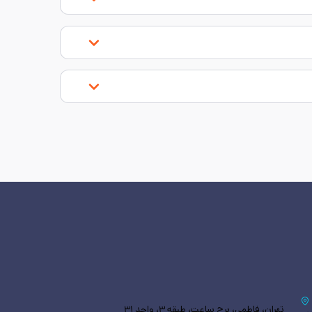
تهران، فاطمی، برج ساعت، طبقه ۳، واحد ۳۱