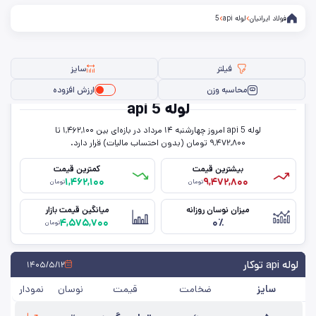
فولاد ایرانیان
لوله api
5
فیلتر
سایز
محاسبه وزن
ارزش افزوده
لوله api 5
لوله api 5 امروز چهار‌شنبه ۱۴ مرداد در بازه‌ای بین ۱,۴۶۲,۱۰۰ تا
فیلتر ها
۹,۴۷۲,۸۰۰ تومان (بدون احتساب مالیات) قرار دارد.
بیشترین قیمت
کمترین قیمت
۱,۴۶۲,۱۰۰
۹,۴۷۲,۸۰۰
تومان
تومان
سایز
میزان نوسان روزانه
میانگین قیمت بازار
۴,۵۷۵,۷۰۰
۰٪
ضخامت
تومان
حذف تمامی فیلترها
لوله api توکار
۱۴۰۵/۵/۱۲
سایز
ضخامت
قیمت
نوسان
نمودار