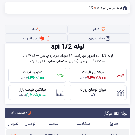
فولاد ایرانیان
لوله api
1/2
فیلتر
سایز
محاسبه وزن
ارزش افزوده
لوله api 1/2
لوله api 1/2 امروز چهار‌شنبه ۱۴ مرداد در بازه‌ای بین ۱,۴۶۲,۱۰۰ تا
فیلتر ها
۹,۴۷۲,۸۰۰ تومان (بدون احتساب مالیات) قرار دارد.
بیشترین قیمت
کمترین قیمت
۱,۴۶۲,۱۰۰
۹,۴۷۲,۸۰۰
تومان
تومان
سایز
میزان نوسان روزانه
میانگین قیمت بازار
۴,۵۷۵,۷۰۰
۰٪
ضخامت
تومان
حذف تمامی فیلترها
لوله api توکار
۱۴۰۵/۵/۱۴
سایز
ضخامت
قیمت
نوسان
نمودار