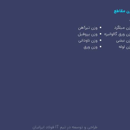
ن مقاطع
ن میلگرد
وزن تیرآهن
ن ورق گالوانیزه
وزن پروفیل
ن نبشی
وزن ناودانی
ن لوله
وزن ورق
طراحی و توسعه در تیم IT فولاد ایرانیان