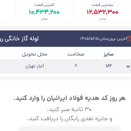
بیشترین قیمت
کمترین قیمت
م
۱۰,۴۳۴,۲۰۰
۱۲,۵۳۲,۳۰۰
تومان
تومان
لوله گاز خانگی رو
آخرین بروزرسانی:
۱۴۰۵/۵/۱۵
سایز
ضخامت
محل تحویل
۱/۲
۲
انبار تهران
نام محصول:
لوله گاز روکار 1/2 اینچ
استاندارد
:
تست گاز خانگی
حالت
:
۶ متری
آخر
هر روز کد هدیه فولاد ایرانیان را وارد کنید.
۳۰ ثانیه صبر کنید.
و جایزه نقدی رایگان را دریافت کنید.