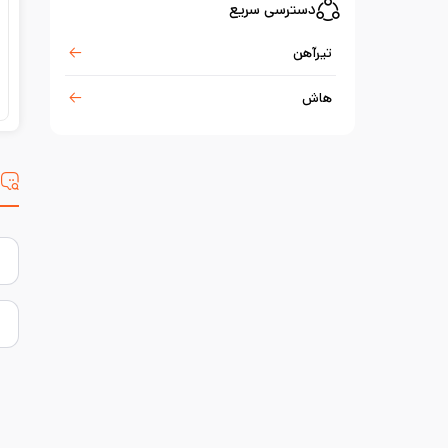
دسترسی سریع
تیرآهن
هاش
س