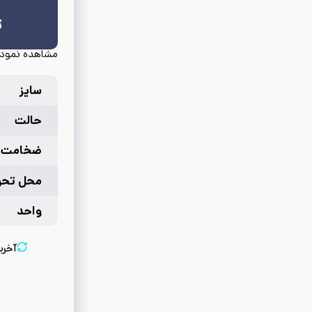
ت
مشاهده نمودا
سایز
حالت
ضخامت
محل تحو
واحد
آخری