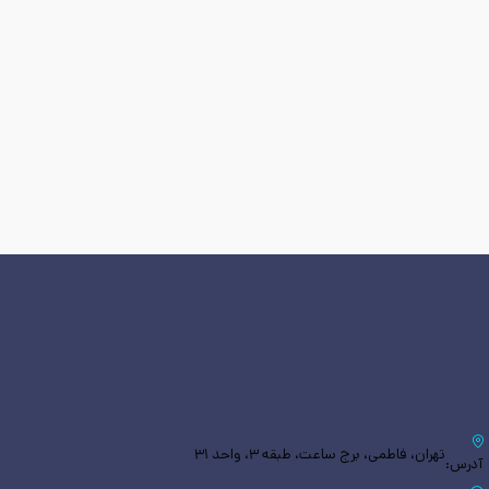
تهران، فاطمی، برج ساعت، طبقه ۳، واحد ۳۱
آدرس: