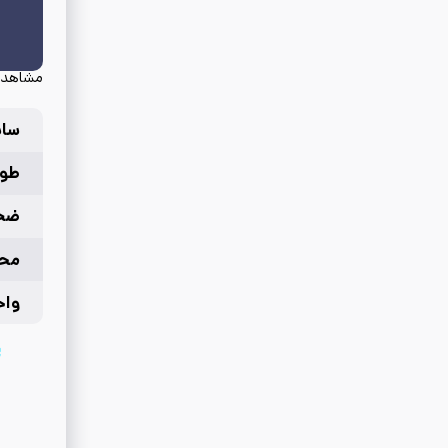
مشاهده
سای
طول
ضخ
محل
واح