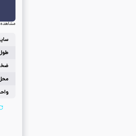
مشاهده 
سایز
طول
ضخا
محل
واحد