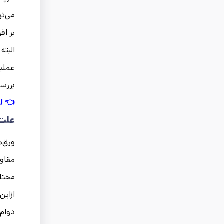
می‌تو
بر اف
البته
عملی
بررسی
👈 ل
علت 
ورق‌ه
مقاوم
مختلف
ازاین
دوام 