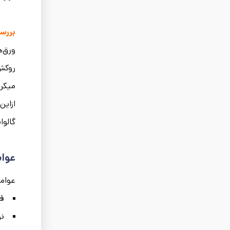
بررس
ورق‌ه
میکرون) نسبت 
ازاین
گالوانیزه در دماهای 200، 600
عوام
عوامل
قی
نو