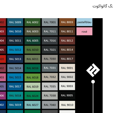
گ گالواکوت