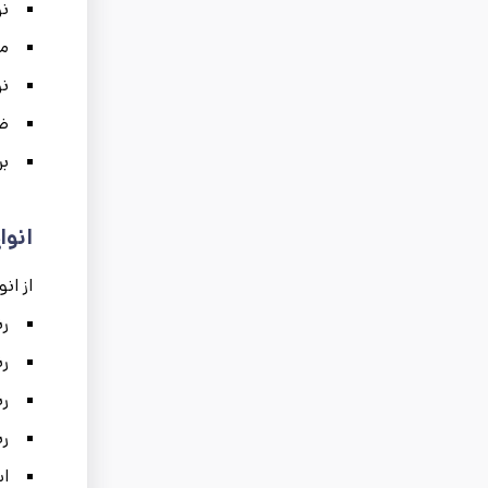
نو
م
نو
ضخ
بر
انوا
از ان
رن
رن
رن
رن
اس