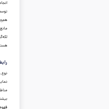
انجام
توسط 
هم‌چ
مانع 
لکه‌گ
هستن
رابط
نوع ر
نمایی
مناطق
بیشتر
قهوه‌