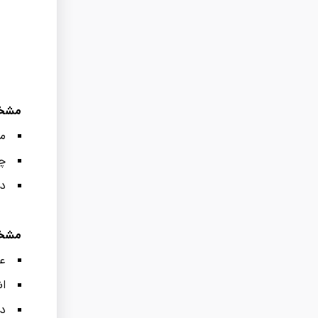
مشخص
مق
چس
دو
مشخص
عد
ان
دو