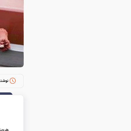
نوشته
هرچند