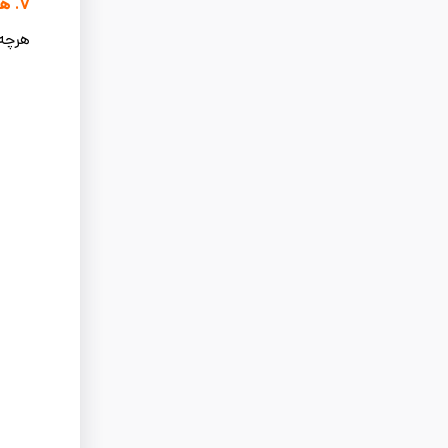
۷.
هز
هرچه 