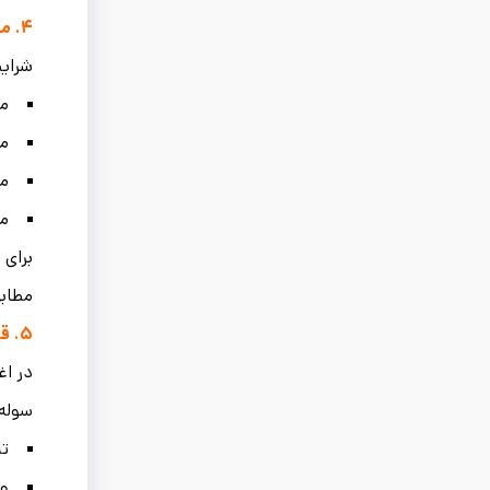
۴.
مح
شرایط
من
من
من
م
برای 
مطابق
۵.
قی
سوله 
تی
ور