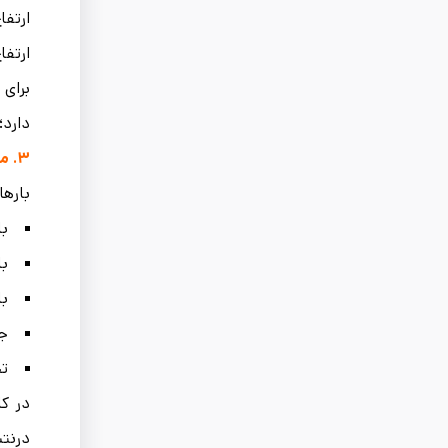
ارتفا
ارتفا
دارد؛
۳.
می
بارها
با
با
با
ج
ت
در کا
درنتی