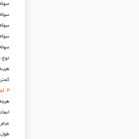
سوله 
سوله 
سوله BM
سوله
سوله
نوع س
هزینه
کمتر
۲.
اب
هرچه 
ابعاد
عرض 
طول 