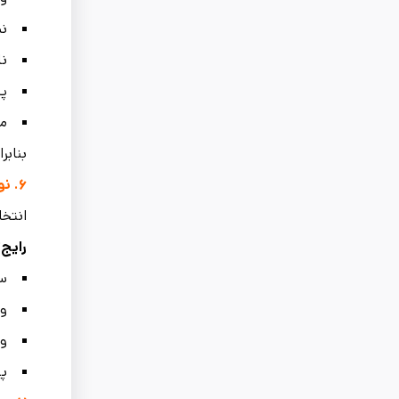
ن
نا
پر
می
بنابر
۶.
نو
انتخا
رایج‌
سا
ور
ور
پل