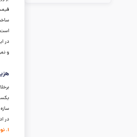
قیمت 
ساخت 
است.
در این راهنم
و نمو
هزین
برخلا
یکسان
سازه 
در اد
۱.
نو