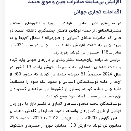
افزایش بی‌سابقه صادرات چین و موج جدید
اقدامات تجاری جهانی
در سال‌های اخیر، صادرات فولاد از اروپا و کشورهای مستقل
مشترک‌المنافع، از جمله اوکراین کاهش چشمگیری داشته است. در
حالی که صادرات مناطق آسیایی و خاورمیانه / شمال آفریقا و به‌
ویژه چین به شدت افزایش یافته است. چین در سال 2024 با
صادرات118 میلیون تن فولاد، رکورد زد.
افزایش صادرات ارزان‌قیمت فشار زیادی بر بازارهای جهانی وارد کرده
و باعث شده پرونده‌های ضد دامپینگ جهش یابند. 19 کشور در
سال 2024 مجموعاً 81 پرونده جدید باز کردند که حدود 80٪ از
آن‌ها را علیه تولیدکنندگان آسیایی و حدود یک‌ سوم را مستقیماً
علیه چین تنظیم کردند. بسیاری از کشورها نیز تعرفه‌های گسترده‌ای
برای حمایت از صنعت فولاد خود وضع کرده‌اند.
تولیدکنندگان تحت محدودیت‌های تجاری با تغییر بازار یا دور زدن
قوانین از طریق کشورهای واسطه، قادرند فشارها را کاهش دهند. بر
اساس گزارش OECD، بین سال‌های 2013 تا 2020، حدود 21.5
میلیون تن فولاد به ارزش 13.3 میلیارد یورو از مسیرهای مشکوک