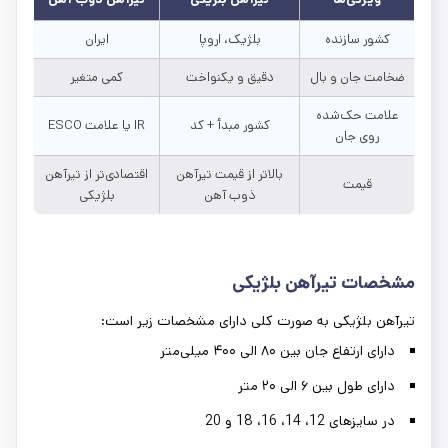
کشور سازنده
بلژیک، اروپا
ایران
ضخامت جان و بال
دقیق و یکنواخت
کمی متغیر
علامت حک‌شده
کشور مبدأ + کد
IR یا علامت ESCO
روی جان
بالاتر از قیمت تیرآهن
اقتصادی‌تر از تیرآهن
قیمت
ذوب آهن
بلژیکی
مشخصات تیرآهن بلژیکی
تیرآهن بلژیکی به صورت کلی دارای مشخصات زیر است:
دارای ارتفاع جان بین ۸۰ الی ۴۰۰ میلی‌متر
دارای طول بین ۶ الی ۲۰ متر
در سایزهای 12، 14، 16، 18 و 20