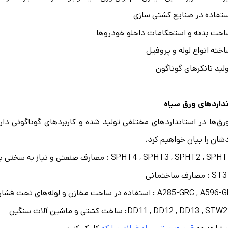
تفاده در صنایع کشتی سازی
خت بدنه و استحکامات داخلو خودروها
خته انواع لوله و پروفیل
لید تانکرهای گوناگون
داردهای ورق سیاه
رق‌ها در استانداردهای مختلفی تولید شده و کاربردهای گوناگونی دارند
دشان را بیان خواهیم کرد.
SPHT4 , SPHT3 , SPHT2 , SP : مصارف صنعتی و نیاز به سختی بالا
: مصارف ساختمانی
A285-GRC , A59 : استفاده در ساخت مخازن و لوله‌های تحت فشار
DD11 , DD12 , DD13 , ST: ساخت کشتی و ماشین آلات سنگین