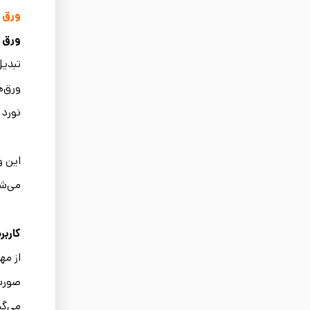
ورق س
ورق 
تبدیل
ورق‌ه
نورد 
این و
می‌شو
کاربر
از مه
صورت 
می‌گی