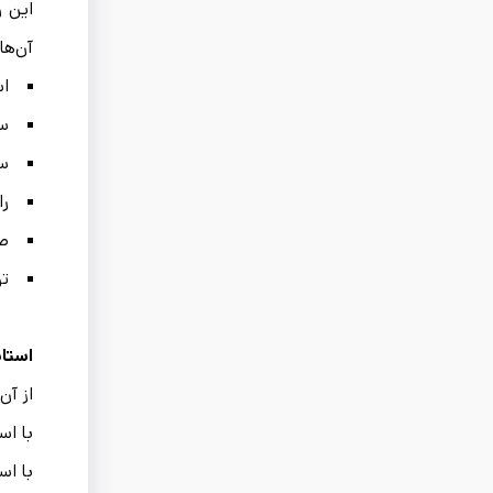
این و
آن‌ها
اس
سا
سا
را
ص
تو
استان
از آن
با اس
با اس