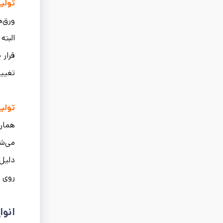
تولید
ورق‌ه
البته
قرار 
تغییر
تولید
می‌شو
دلیل 
روی س
انوا