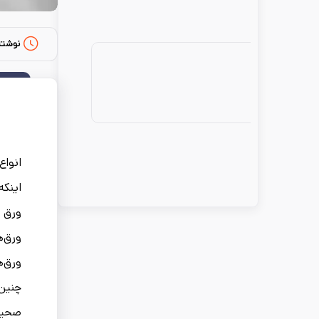
نوشته
انواع
اینکه
ورق ف
ورق‌ه
ورق‌ه
چنین 
صحیح 