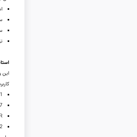
اس
سا
سا
تو
استان
این و
کاربر
HT1
ST37 
6-GR
W22