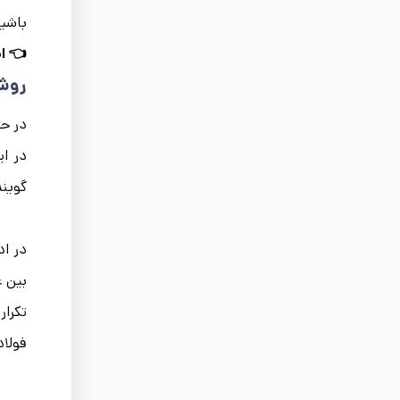
باشید
👈 اط
روش‌
در حا
در ای
‌گویند
در اد
بین غ
تکرار
فولاد