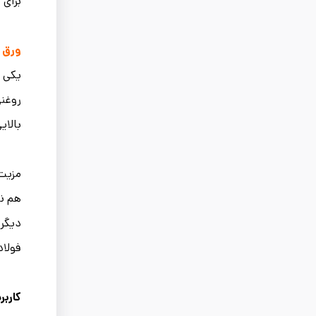
برای
ورق گ
یکی د
روغنی
بالای
مزیت 
هم نی
دیگری
فولاد
کاربر