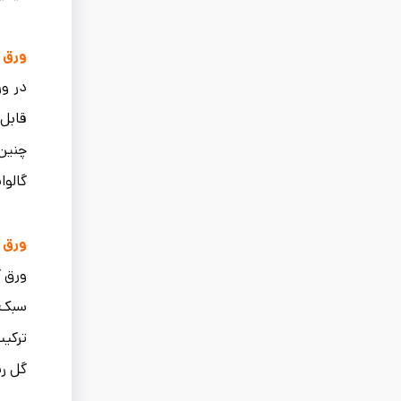
ورق گالو
قابل‌
چنین 
گالوا
ورق گالوان
سبک‌ت
ترکیب
گل ری