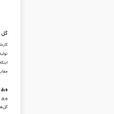
گل ‌
کارخا
تولید
اینکه
مقای
ورق گ
ورق گ
گل‌ها