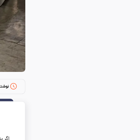
نوشته
اگر ب