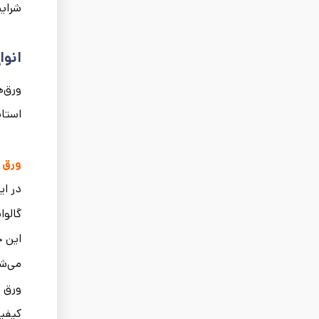
شرایط
انوا
ورق‌ه
استانداردهای 653-17
ورق گالو
در ای
گالوا
این 
می‌شو
ورق گ
کیفیت