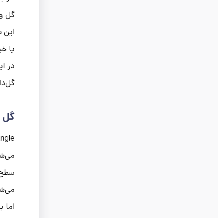
این س
یا خی
در ای
گل‌دا
گل ورق
می‌شو
سطح ف
می‌شو
اما به