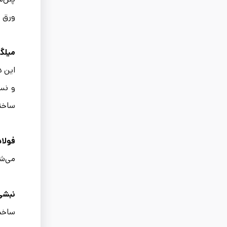
ورق ق
میلگر
این د
و نسب
ساختم
فولاد
می‌شو
نبشی
ساخت 