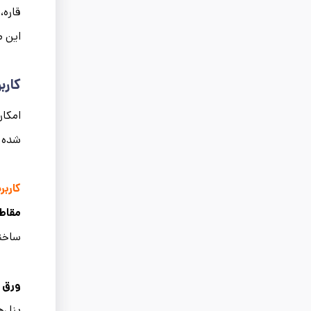
قاره،
این م
کارب
امکان
شده 
کاربر
مقاط
ساختم
ورق 
پنل‌ه