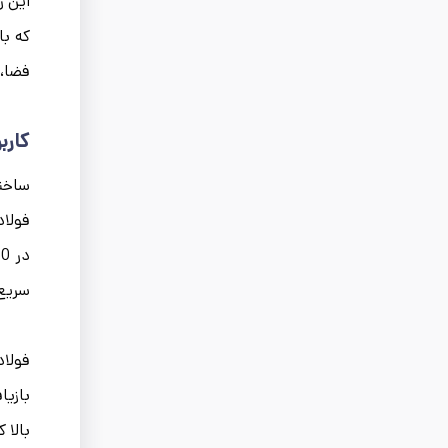
این ر
که با
فضا، 
کارب
ساختم
فولاد
سریع 
بازیا
بالا 