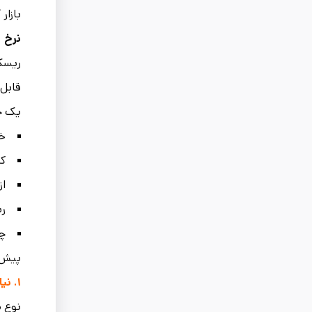
بازار
نرخ ا
ریسک 
قابل‌
یک چ
خر
کی
از
ری
چک
پیش ا
۱. نیاز دقیق پروژه چیست؟
نوع 