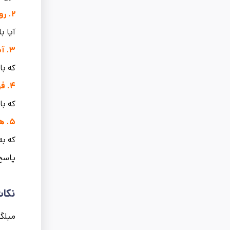
۲. روند قیمت بازار چگونه است؟
آیا ب
۳. آیا خرید مرحله‌ای بهتر است یا خرید یکجا؟
که با
۴. فروشنده تا چه اندازه معتبر است؟
که با
۵. هزینه حمل و زمان تحویل چقدر است؟
که به
پاسخ 
نکات
میلگر