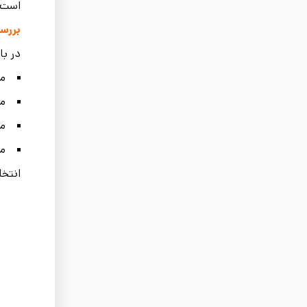
است.
بررسی
در با
می
می
می
می
انتخا