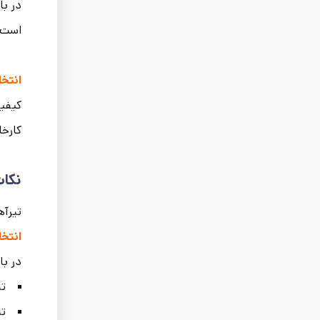
در با
است 
انتخا
کیفی
کارخا
نکات
تیرآه
انتخ
در با
تی
تی