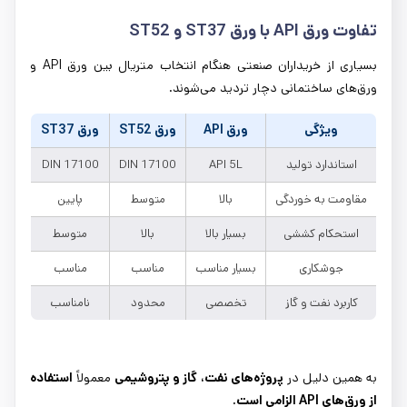
تفاوت ورق
API
با ورق
ST37
و
ST52
بسیاری از خریداران صنعتی هنگام انتخاب متریال بین ورق API و
ورق‌های ساختمانی دچار تردید می‌شوند.
ویژگی
ورق API
ورق ST52
ورق ST37
استاندارد تولید
API 5L
DIN 17100
DIN 17100
مقاومت به خوردگی
بالا
متوسط
پایین
استحکام کششی
بسیار بالا
بالا
متوسط
جوشکاری
بسیار مناسب
مناسب
مناسب
کاربرد نفت و گاز
تخصصی
محدود
نامناسب
به همین دلیل در
پروژه‌های نفت، گاز و پتروشیمی
معمولاً
استفاده
از ورق‌های
API
الزامی است.