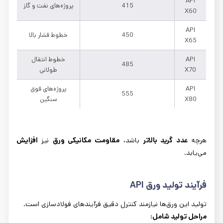
API
415
پروژه‌های نفت و گاز
X60
API
450
خطوط فشار بالا
X65
API
خطوط انتقال
485
X70
طولانی
API
پروژه‌های فوق
555
X80
سنگین
هرچه
عدد گرید بالاتر
باشد،
مقاومت مکانیکی ورق
نیز
افزایش
می‌یابد.
فرآیند تولید ورق
API
تولید این ورق‌ها نیازمند کنترل دقیق فرآیندهای فولادسازی است.
مراحل تولید شامل
: