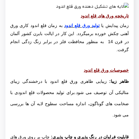
تاریخچه ورق های قلع اندود
زمان پیدایش یا
تولید ورق قلع اندود
به زمان قلع اندود کاری ورق
آهنی چکش خورده برمیگردد. این کار در ایالت بایرن کشور آلمان
در قرن 14 به منظور محافظت فلز در برابر زنگ زدگی انجام
گرفت.
خصوصیات ورق قلع اندود
ظاهر زیبا:
زیبایی ظاهری ورق قلع اندود با درخشندگی زیبای
متالیکی آن توصیف می شود.برای تولید محصولات قلع اندودی با
ضخامت های گوناگون، اندازه مساحت سطوح لایه آن ها بررسی
می شود.
قابلیت فراوان در رنگ پذیری و چاپ پذیری:
چاپ بر روی ورق های