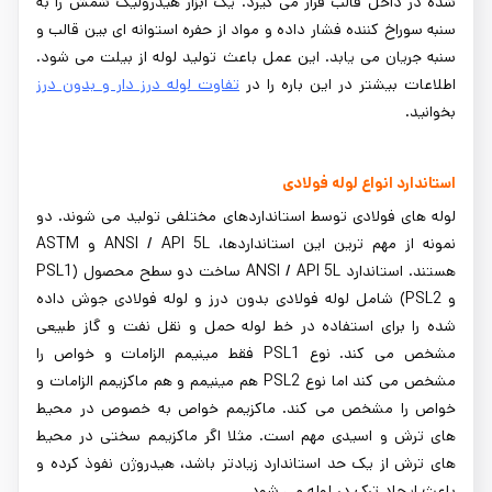
شده در داخل قالب قرار می گیرد. یک ابزار هیدرولیک شمش را به
سنبه سوراخ‌ کننده فشار داده و مواد از حفره استوانه ‌ای بین قالب و
سنبه جریان می ‌یابد. این عمل باعث تولید لوله از بیلت می شود.
اطلاعات بیشتر در این باره را در
تفاوت لوله درز دار و بدون درز
بخوانید.
استاندارد انواع لوله فولادی
لوله های فولادی توسط استانداردهای مختلفی تولید می شوند. دو
نمونه از مهم ترین این استانداردها، ANSI / API 5L و ASTM
هستند. استاندارد ANSI / API 5L ساخت دو سطح محصول (PSL1
و PSL2) شامل لوله فولادی بدون درز و لوله فولادی جوش داده
شده را برای استفاده در خط لوله حمل و نقل نفت و گاز طبیعی
مشخص می کند. نوع PSL1 فقط مینیمم الزامات و خواص را
مشخص می کند اما نوع PSL2 هم مینیمم و هم ماکزیمم الزامات و
خواص را مشخص می کند. ماکزیمم خواص به خصوص در محیط
های ترش و اسیدی مهم است. مثلا اگر ماکزیمم سختی در محیط
های ترش از یک حد استاندارد زیادتر باشد، هیدروژن نفوذ کرده و
باعث ایجاد ترک در لوله می شود.