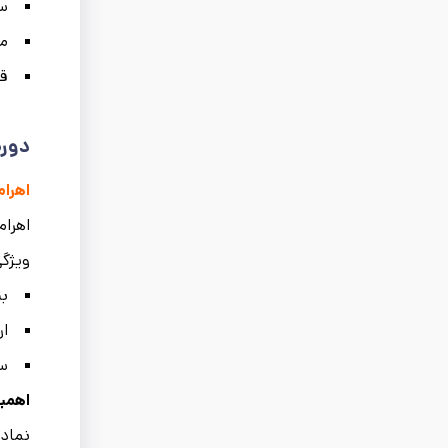
سر
مق
قا
دوره
اهرام 
اهرام
ویژگی
بی
ار
سا
اهمی
نماد 