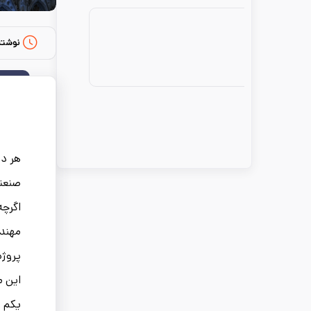
نوشته
هر دو
صنعتی
اگرچه
مهندس
پروژه
این م
یکم و