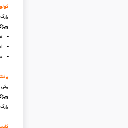
کولو
بزرگ‌
ویژگی
ظر
اس
س
پانتئ
یکی ا
ویژگ
بزرگ‌ت
کلیسا