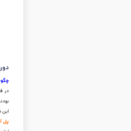
دوره
چگون
در قر
بودند
این د
پل آ