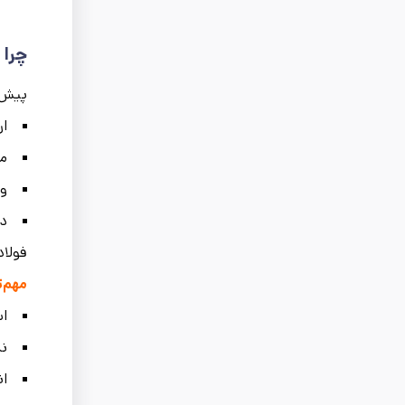
چرا 
پیش ا
ار
مح
وز
دش
فولاد
مهم‌ت
اس
نس
ان