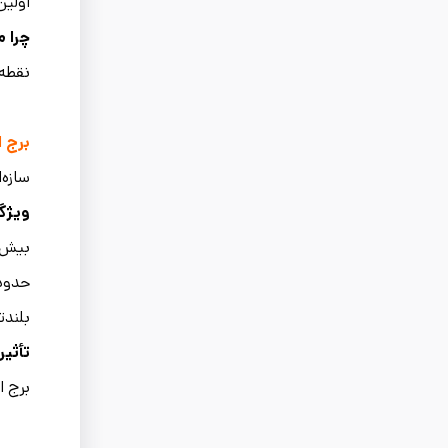
اولین
چرا 
نقطه 
برج ا
سازه‌
ویژگی
بیش از 18 هزار 
حدود 7300 تن 
بلندت
تأثیر
برج ا