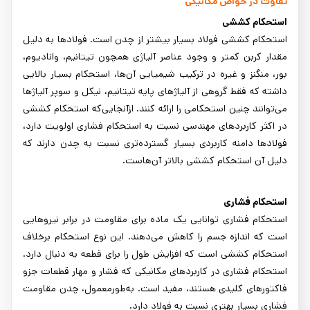
تفاوت در خواص مکانیکی
استحکام کششی
استحکام کششی فولاد بسیار بیشتر از چدن است. فولادها به دلیل
مقدار کربن کمتر و وجود عناصر آلیاژی همچون تیتانیم، وانادیوم،
بور، منگنز و غیره در ترکیب شیمیایی آن‌ها، استحکام بسیار بالایی
داشته که فقط گروهی از آلیاژهای پایه تیتانیم، نیکل و سوپر آلیاژها
می‌توانند چنین استحکامی را ارائه کنند. ازآنجایی‌که استحکام کششی
در اکثر کاربردهای مهندسی نسبت به استحکام فشاری اولویت دارد،
فولادها دامنه کاربردی بسیار گسترده‌تری نسبت به چدن دارند که
دلیل آن استحکام کششی بالاتر آن‌هاست.
استحکام فشاری
استحکام فشاری توانایی یک ماده برای مقاومت در برابر نیروهایی
است که اندازه جسم را کاهش می‌دهند. این نوع استحکام برخلاف
استحکام کششی است که افزایش طول را برای قطعه به دنبال دارد.
استحکام فشاری در کاربردهای مکانیکی که فشار و مهار قطعات جزو
فاکتورهای کلیدی هستند، مفید است. به‌طورمعمول، چدن مقاومت
فشاری بسیار بهتری نسبت به فولاد دارد.