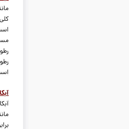
مانن
کلی،
است
مسا
رطوب
رطوب
است
آبکا
آبک
مان
براب