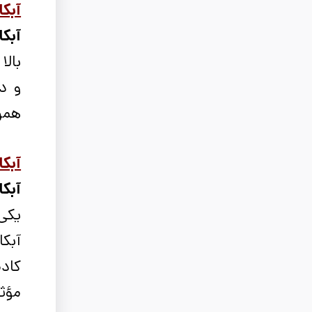
آبکا
آبکا
بالا
و د
همرا
آبکا
آبکا
یکی 
آبکا
کادم
مؤثر