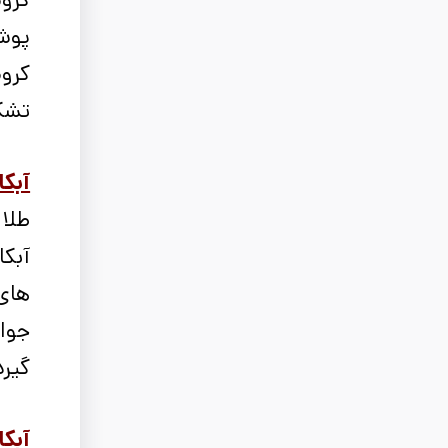
پوش
کرو
تشک
آبکا
طلا 
آبکا
های
جواه
گیرد
آبکا