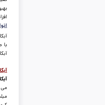
بهب
افز
انوا
آبکا
با ط
آبکا
آبکا
آبکا
می ت
مبل
کرو