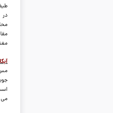
طیف 
در 
مقا
مغنا
آبکا
مس ی
جوی
است.
می د