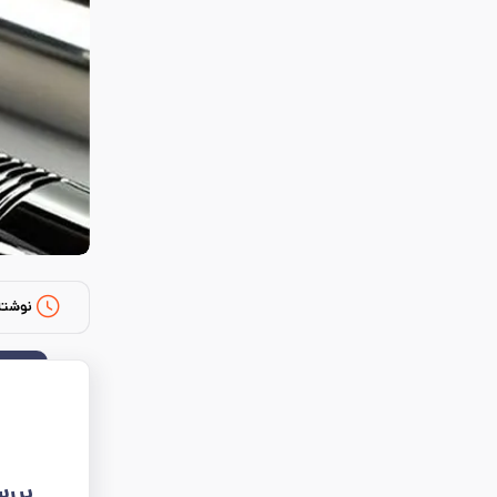
نوشته
بررس