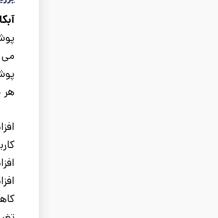
آبکا
پوش
می د
پوشش
هر 
افزا
کارب
افزا
افز
کاه
تغیی