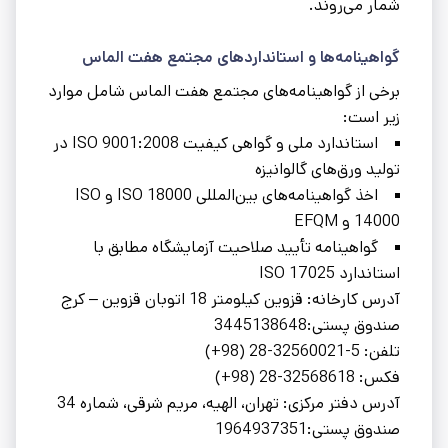
شمار می‌روند.
گواهینامه‌ها و استانداردهای مجتمع هفت الماس
برخی از گواهینامه‌های مجتمع هفت الماس شامل موارد
زیر است:
استاندارد ملی و گواهی كيفيت ISO 9001:2008 در
توليد ورق‌های گالوانيزه
اخذ گواهینامه‌های بین‌المللی ISO 18000 و ISO
14000 و EFQM
گواهینامه تأیید صلاحیت آزمایشگاه مطابق با
استاندارد ISO 17025
آدرس کارخانه: قزوین کیلومتر 18 اتوبان قزوین – کرج
صندوق پستی:3445138648
تلفن: 5-32560021-28 (98+)
فکس: 32568618-28 (98+)
آدرس دفتر مرکزی: تهران، الهیه، مریم شرقی، شماره 34
صندوق پستی:1964937351