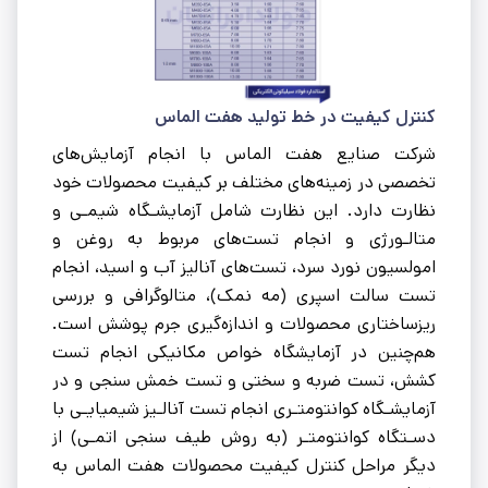
کنترل کیفیت در خط تولید هفت الماس
شرکت صنایع هفت الماس با انجام آزمایش‌‌‌های
تخصصی در زمینه‌‌‌های مختلف بر کیفیت محصولات خود
نظارت دارد. این نظارت شامل آزمایشـگاه شیمـى و
متالـورژى و انجام تست‌های مربوط به روغن و
امولسیون نورد سرد، تست‌های آنالیز آب و اسید، انجام
تست سالت اسپرى (مه نمک)، متالوگرافى و بررسى
ریزساختارى محصولات و اندازه‌گیری جرم پوشش است.
هم‌چنین در آزمایشگاه خواص مکانیکى انجام تست
کشش، تست ضربه و سختی و تست خمش سنجى و در
آزمایشـگاه کوانتومتـرى انجام تست آنالـیز شیمیایـى با
دسـتگاه کوانتومتـر (به روش طیف سنجى اتمـى) از
دیگر مراحل کنترل کیفیت محصولات هفت الماس به