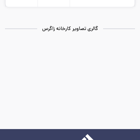
استاندارد: A3
طول شاخه: 12
وزن تقریبی: 58
کارخانه: زاگرس
تاریخ بروزرسانی:
۱۴۰۵/۵/۱۵
سایز:
28
واحد:
کیلوگرم
گالری تصاویر کارخانه زاگرس