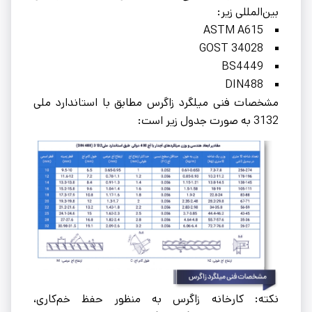
بین‌المللی زیر:
ASTM A615
GOST 34028
BS4449
DIN488
مشخصات فنی میلگرد زاگرس مطابق با استاندارد ملی
3132 به صورت جدول زیر است:
نکته: کارخانه زاگرس به منظور حفظ خم‌کاری،