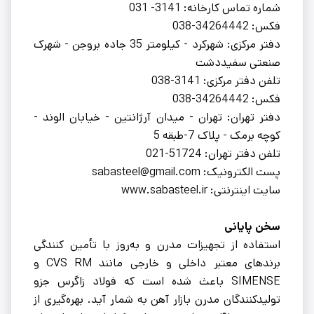
شماره تماس کارخانه: 3141- 031
فکس: 34264442-038
دفتر مرکزی: شهرکرد - کیلومتر 35 جاده بروجن - شهرک
صنعتی سفیددشت
تلفن دفتر مرکزی: 3141-038
فکس: 34264442-038
دفتر تهران: تهران - میدان آرژانتین - خیابان الوند -
کوچه برمک - پلاک 7-طبقه 5
تلفن دفتر تهران: 51724-021
پست الکترونیک: sabasteel@gmail.com
سایت اینترنتی: www.sabasteel.ir
سخن پایانی
استفاده از تجهیزات مدرن و به‌روز با تأمین کنندگی
برندهای معتبر داخلی و خارجی مانند CVS RM و
SIMENSE باعث شده است که فولاد زاگرس جزو
تولیدکنندگان مدرن بازار آهن به شمار آید. بهره‌گیری از