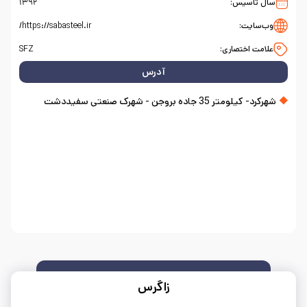
سال تاسیس:
۱۳۹۲
وب‌سایت:
https://sabasteel.ir/
علامت اختصاری:
SFZ
آدرس
شهرکرد- کیلومتر 35 جاده بروجن - شهرک صنعتی سفیددشت
زاگرس