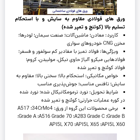
ورق‌ های فولادی مقاوم به سایش و با استحکام
تسلیم بالا (کوئنچ و تمپر شده)
کاربرد: معادن؛ ماشین‌آلات؛ صنعت سیمان؛ لودرها؛
مخزن CNG خودروهای سواری
ویژگی‌ها: فولاد تمیز با مقادیر کم سولفور و فسفر؛
فولادهایی میکرو آلیاژ حاوی نیکل، مولیبدن، کروم؛
فولاد کوئنچ و تمپر شده
خواص مکانیکی: استحکام بالا؛ سختی بالا؛ مقاوم به
سایش؛ تافنس مناسب؛ جوش‌پذیری مناسب
شرایط تحویل: نورد ترمومکانیکال شده؛ نورد شده
در کوره عملیات حرارتی؛ کوئنچ و تمپر شده
برخی محصولات این گروه از ورق: 34CrMo4؛ A517
Grade B؛ A283 Grade C؛ A516 Grade 70؛ Grade A؛
API5L X60؛ API5L X65؛ API5L X70