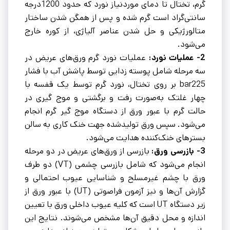
گرم، تختال تا دمای موردنیاز نورد که حدود 1200درجه
سانتی‌گراد است گرم شده و پس از همگن شدن ساختار
متالورژیکی و حل شدن عناصر آلیاژی، از کوره خارج
می‌شود.
2- عملیات نورد:
عملیات نورد گرم ورق‌های عریض در
سه مرحله شامل پوسته زدایی توسط پاشش آب با فشار
bar225 بر روی تختال، نورد گرم توسط یک قفسه با
چهار غلتک به‌صورت رفت و برگشتی و موج گیری در
حالت گرم با عبور ورق از دستگاه موج گیر گرم انجام
می‌شود. سپس ورق تولیدشده جهت خنک کاری به سالن
بسترهای خنک‌کننده هدایت می‌شود.
3- بازرسی ورق:
بازرسی از ورق‌های عریض در دو مرحله
انجام می‌شود که شامل بازرسی چشمی (VT) دو طرف
ورق با چشم غیرمسلح و شناسایی عیوب احتمالی و
گزارش آن‌ها و نیز آزمون فراصوتی (UT) با عبور ورق از
زیر دستگاه UT است که کلیه عیوب داخلی ورق با تعیین
اندازه و محل دقیق آن‌ها مشخص می‌شوند. نتایج این