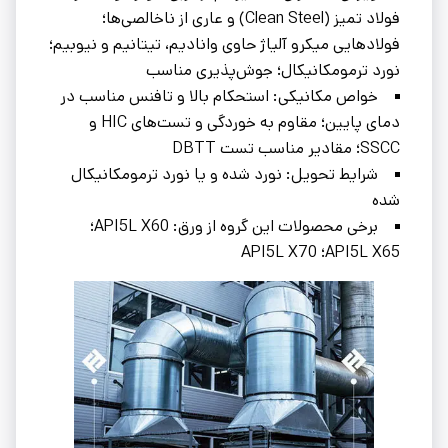
فولاد تمیز (Clean Steel) و عاری از ناخالصی‌ها؛
فولادهایی میکرو آلیاژ حاوی وانادیم، تیتانیم و نیوبیم؛
نورد ترمومکانیکال؛ جوش‌پذیری مناسب
خواص مکانیکی: استحکام بالا و تافنس مناسب در
دمای پایین؛ مقاوم به خوردگی و تست‌های HIC و
SSCC؛ مقادیر مناسب تست DBTT
شرایط تحویل: نورد شده و یا نورد ترمومکانیکال
شده
برخی محصولات این گروه از ورق: API5L X60؛
API5L X65؛ API5L X70