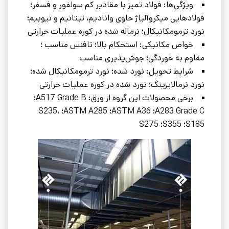
ویژگی‌ها: فولاد تمیز با مقادیر کم سولفور و فسفر؛
فولادهایی میکروآلیاژ حاوی وانادیم، تیتانیم و نیوبیم؛
نورد ترمومکانیکال؛ نرماله شده در کوره عملیات حرارتی
خواص مکانیکی: استحکام بالا؛ تافنس مناسب ؛
مقاوم به خوردگی؛ جوش‌پذیری مناسب
شرایط تحویل: نورد شده؛ نورد ترمومکانیکال شده؛
نورد نرمالایزینگ؛ نورد شده در کوره عملیات حرارتی
برخی محصولات این گروه از ورق: A517 Grade B؛
A283 Grade C؛ ASTM A36؛ ASTM A285؛ S235،
S185؛ S355؛ S275